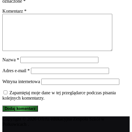
oznaczone
*
Komentarz
*
Nazwa
*
Adres e-mail
*
Witryna internetowa
Zapamiętaj moje dane w tej przeglądarce podczas pisania
kolejnych komentarzy.
Copyright © 2026 Oferta edukacyjna Zespołu Szkół w
Polkowicach .