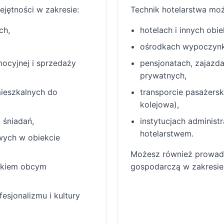
ejętności w zakresie:
Technik hotelarstwa moż
ch,
hotelach i innych obi
ośrodkach wypoczynk
mocyjnej i sprzedaży
pensjonatach, zajazda
prywatnych,
ieszkalnych do
transporcie pasażersk
kolejowa),
 śniadań,
instytucjach administr
hotelarstwem.
wych w obiekcie
Możesz również prowadz
zykiem obcym
gospodarczą w zakresie
esjonalizmu i kultury