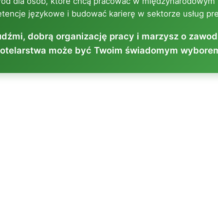
wód dla osób, które chcą pracować w międzynarodowym 
tencje językowe i budować karierę w sektorze usług pr
ludźmi, dobrą organizację pracy i marzysz o zawod
otelarstwa może być Twoim świadomym wybore