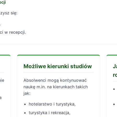
cji
zysz się:
,
i w recepcji.
?
Możliwe kierunki studiów
J
r
nie
Absolwenci mogą kontynuować
naukę m.in. na kierunkach takich
jak:
a
hotelarstwo i turystyka,
turystyka i rekreacja,