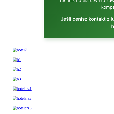
Technik hotelarstwa to za
kompe
Jeśli cenisz kontakt z 
h