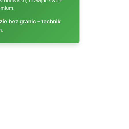
środowisku, rozwijać swoje
emium.
zie bez granic – technik
m.