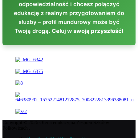
odpowiedzialność i chcesz połączyć
edukację z realnym przygotowaniem do
służby – profil mundurowy może być
Twoją drogą.
Celuj w swoją przyszłość!
Copyright © 2026 Oferta edukacyjna Zespołu Szkół w
Polkowicach .