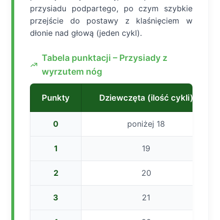
przysiadu podpartego, po czym szybkie
przejście do postawy z klaśnięciem w
dłonie nad głową (jeden cykl).
Tabela punktacji – Przysiady z
wyrzutem nóg
Punkty
Dziewczęta (ilość cykli)
0
poniżej 18
1
19
2
20
3
21