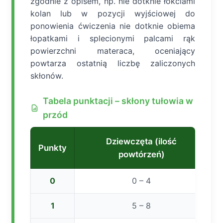
zgodnie z opisem, np. nie dotknie łokciami
kolan lub w pozycji wyjściowej do
ponowienia ćwiczenia nie dotknie obiema
łopatkami i splecionymi palcami rąk
powierzchni materaca, oceniający
powtarza ostatnią liczbę zaliczonych
skłonów.
Tabela punktacji – skłony tułowia w
przód
Dziewczęta (ilość
Punkty
C
powtórzeń)
0
0 – 4
1
5 – 8